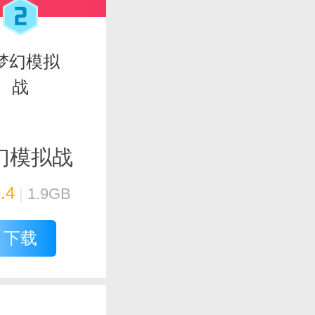
幻模拟战
.4
|
1.9GB
下载