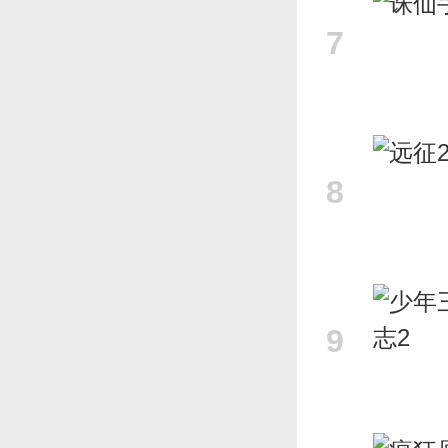
7
8
9