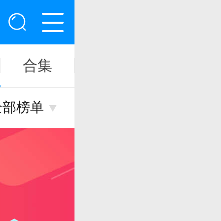
合集
开服
全部榜单